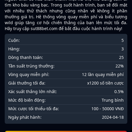
tìm kho báu vàng bạc. Trong suốt hành trình, bạn sẽ đối mặt
với nhiều thử thách nhưng cũng nhận về không ít phần
thưởng giá trị. Hệ thống vòng quay miễn phí và biểu tượng
wild giúp tăng cơ hội chiến thắng của bạn lên mức tối đa.
Hãy truy cập sut88bet.com để bắt đầu cuộc hành trình này!
Cuộn:
5
Hàng:
3
Dòng thanh toán:
25
Tần suất trúng thưởng:
22%
Vòng quay miễn phí:
12 lần quay miễn phí
Giải thưởng tối đa:
x1200 số tiền cược
Xác suất thắng lớn nhất:
0.5%
Mức độ biến động:
Trung bình
Mức cược tối thiểu-tối đa:
100 - 50000 VNĐ
Ngày phát hành:
2024-04-18